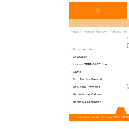
Principal >
Servicio Técnico
>
Puesta en obr
P
E
i
·
Puesta en obra
·
Colocación
·
La casa TERMOARCILLA
·
Obras
·
Doc. Técnica General
S
·
Doc. para Proyectos
R
·
Herramientas Cálculo
·
Normativa Edificación
Consorcio Termoarcilla: C/Orense, 10 2º, 28020