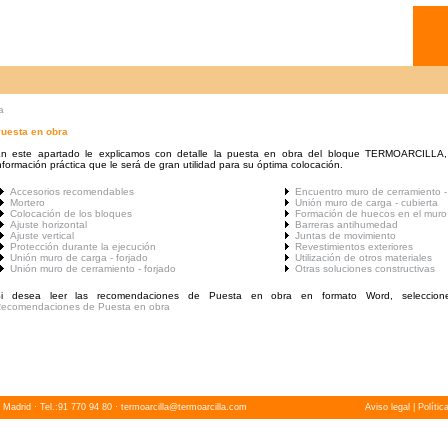
a
uesta en obra
n este apartado le explicamos con detalle la puesta en obra del bloque TERMOARCILLA, y
nformación práctica que le será de gran utilidad para su óptima colocación.
Accesorios recomendables
Encuentro muro de cerramiento - 
Mortero
Unión muro de carga - cubierta
Colocación de los bloques
Formación de huecos en el muro
Ajuste horizontal
Barreras antihumedad
Ajuste vertical
Juntas de movimiento
Protección durante la ejecución
Revestimientos exteriores
Unión muro de carga - forjado
Utilización de otros materiales
Unión muro de cerramiento - forjado
Otras soluciones constructivas
i desea leer las recomendaciones de Puesta en obra en formato Word, seleccione
ecomendaciones de Puesta en obra
 Madrid · Tel.:91 770 94 80 ·
termoarcilla@termoarcilla.com
Aviso legal
|
Polític