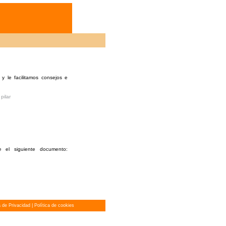
 le facilitamos consejos e
pilar
 el siguiente documento:
a de Privacidad
|
Política de cookies