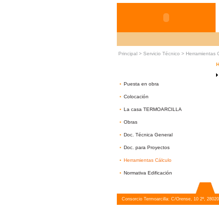
Principal >
Servicio Técnico
>
Herramientas 
H
·
Puesta en obra
·
Colocación
·
La casa TERMOARCILLA
·
Obras
·
Doc. Técnica General
·
Doc. para Proyectos
·
Herramientas Cálculo
·
Normativa Edificación
Consorcio Termoarcilla: C/Orense, 10 2º, 28020