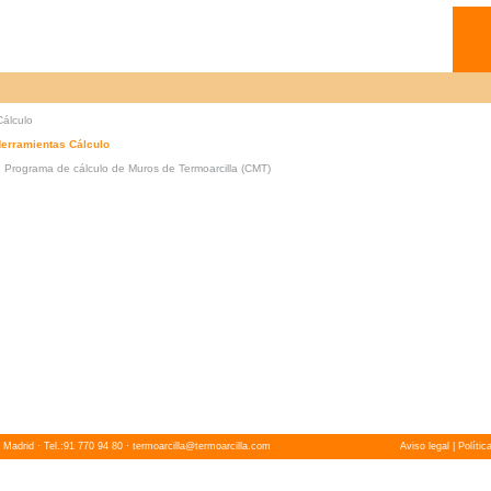
Cálculo
erramientas Cálculo
Programa de cálculo de Muros de Termoarcilla (CMT)
 Madrid · Tel.:91 770 94 80 ·
termoarcilla@termoarcilla.com
Aviso legal
|
Polític