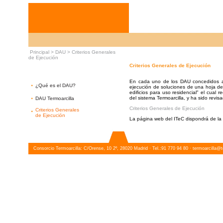
Principal >
DAU
>
Criterios Generales
de Ejecución
Criterios Generales de Ejecución
En cada uno de los DAU concedidos a l
·
¿Qué es el DAU?
ejecución de soluciones de una hoja de 
edificios para uso residencial" el cual 
·
del sistema Termoarcilla, y ha sido revi
DAU Termoarcilla
Criterios Generales de Ejecución
·
Criterios Generales
de Ejecución
La página web del ITeC dispondrá de la 
Consorcio Termoarcilla: C/Orense, 10 2º, 28020 Madrid · Tel.:91 770 94 80 ·
termoarcilla@t