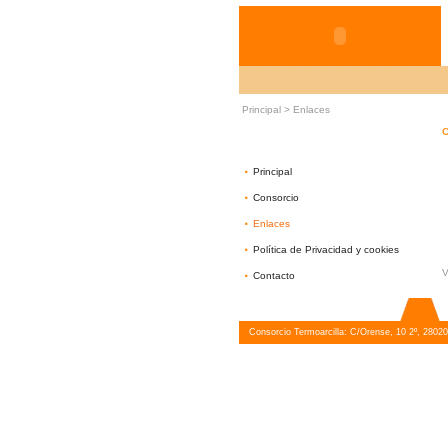
Principal
>
Enlaces
C
·
Principal
·
Consorcio
·
Enlaces
·
Política de Privacidad y cookies
·
V
Contacto
Consorcio Termoarcilla: C/Orense, 10 2º, 28020