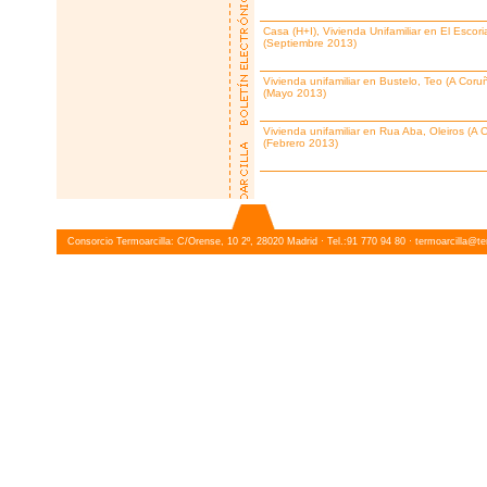
Casa (H+I), Vivienda Unifamiliar en El Escori
(Septiembre 2013)
Vivienda unifamiliar en Bustelo, Teo (A Coru
(Mayo 2013)
Vivienda unifamiliar en Rua Aba, Oleiros (A 
(Febrero 2013)
Consorcio Termoarcilla: C/Orense, 10 2º, 28020 Madrid · Tel.:91 770 94 80 ·
termoarcilla@te