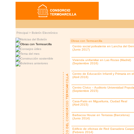
Principal >
Boletín Electrónico
Obras con Termoarcilla
Centro social polivalente en Lancha del Gen
(Junio 2017)
Vivienda unifamiliar en Las Rozas (Madrid)
(Septiembre 2016)
Centro de Educación Infantil y Primaria en e
(Abril 2016)
Centro Cívico – Auditorio Universidad Popul
(Septiembre 2015)
Casa-Patio en Miguelturra, Ciudad Real
(Abril 2015)
Barbacoa House en Terrassa (Barcelona)
(Junio 2014)
Edificio de oficinas de Red Ganadera Casp
(Febrero 2014)